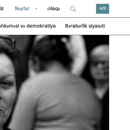
iz
Nəşrlər
Əlaqə
AZE
əhkəməsi və demokratiya
Bərabərlik siyasəti