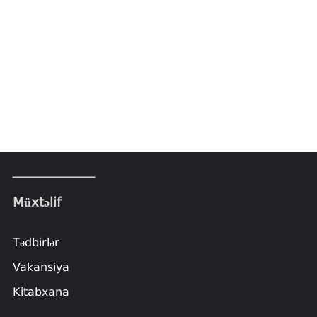
Müxtəlif
Tədbirlər
Vakansiya
Kitabxana