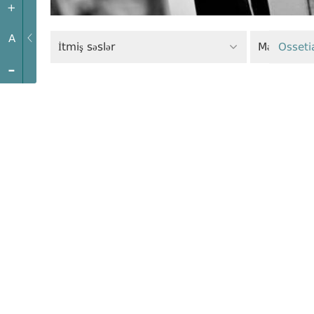
+
A
İtmiş səslər
Məhkəmə s
Osseti
-