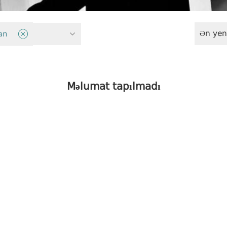
Ən yen
istemi
an
Məlumat tapılmadı