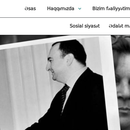
Əsas
Haqqımızda
Bizim fəaliyyətim
Sosial siyasət
Ədalət m