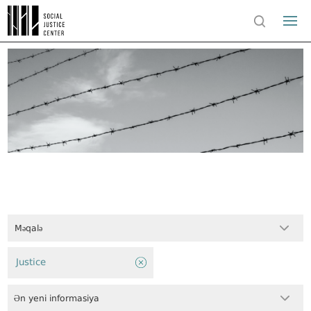
Məqalə
Justice
Ən yeni informasiya