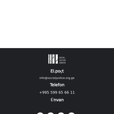
El.poçt
info@socialjustice.org.ge
Telefon
+995 599 65 66 11
Ünvan