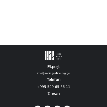
El.poçt
info@socialjustice.org.ge
Telefon
+995 599 65 66 11
Ünvan