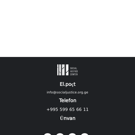
El.poçt
info@socialjustice.org.ge
Telefon
+995 599 65 66 11
Ünvan