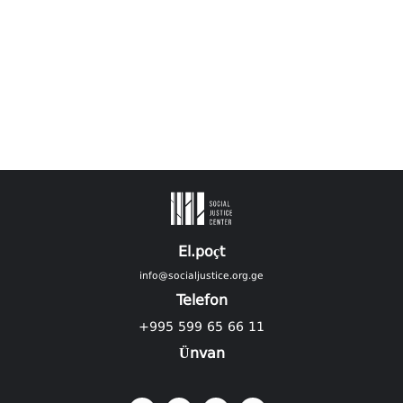
El.poçt
info@socialjustice.org.ge
Telefon
+995 599 65 66 11
Ünvan