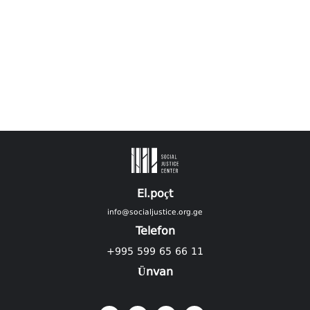
El.poçt
info@socialjustice.org.ge
Telefon
+995 599 65 66 11
Ünvan