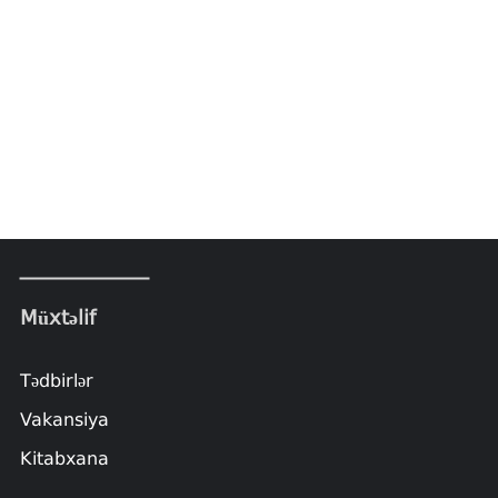
Müxtəlif
Tədbirlər
Vakansiya
Kitabxana