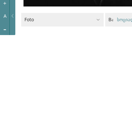
+
A
Foto
Bərabərlik 
სოცია
-