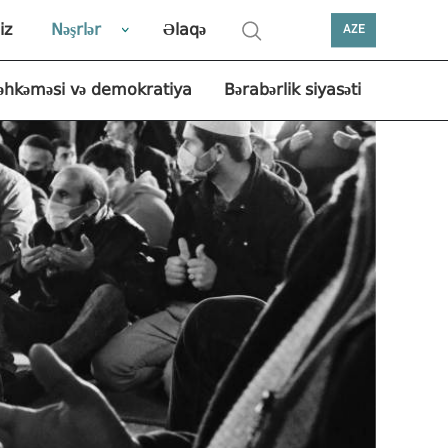
iz
Nəşrlər
Əlaqə
AZE
əhkəməsi və demokratiya
Bərabərlik siyasəti