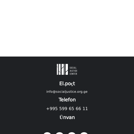
El.poçt
info@socialjustice.org.ge
Telefon
+995 599 65 66 11
Ünvan