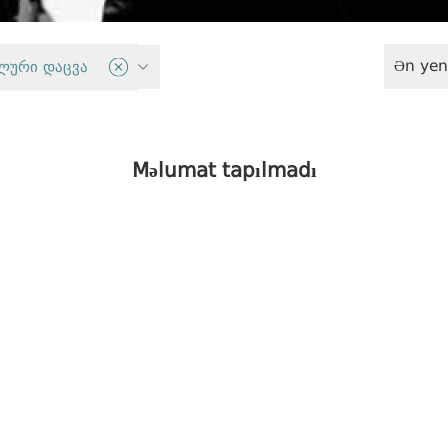
Ən yen
ლური დაცვა
Fiziki məhdudiyyətli şəxslərin hüquqları
Məlumat tapılmadı