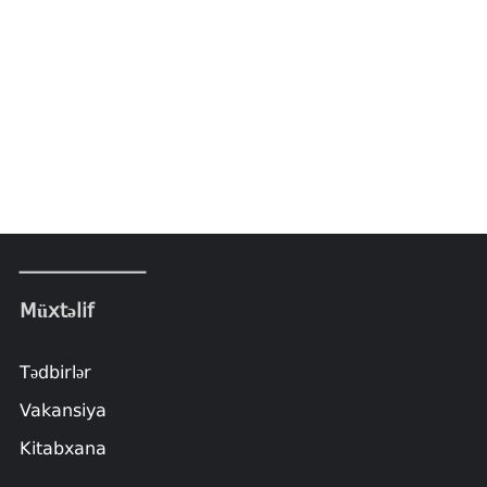
Müxtəlif
Tədbirlər
Vakansiya
Kitabxana