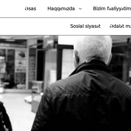
Əsas
Haqqımızda
Bizim fəaliyyətim
Sosial siyasət
Ədalət m