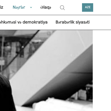
iz
Nəşrlər
Əlaqə
AZE
əhkəməsi və demokratiya
Bərabərlik siyasəti