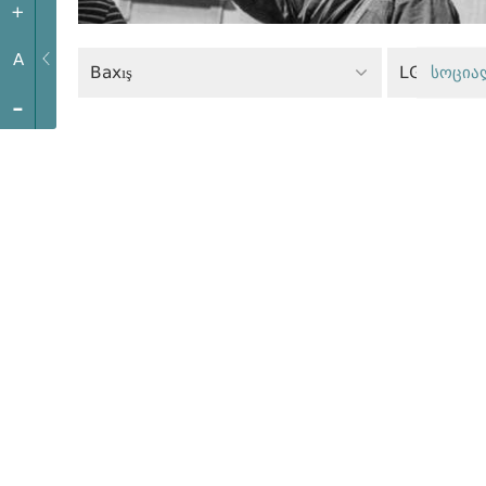
+
A
Baxış
LGBTİ hüq
სოცია
-