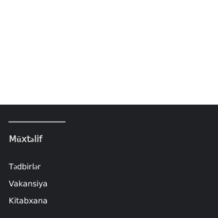
Müxtəlif
Tədbirlər
Vakansiya
Kitabxana