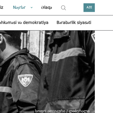
iz
Nəşrlər
Əlaqə
AZE
əhkəməsi və demokratiya
Bərabərlik siyasəti