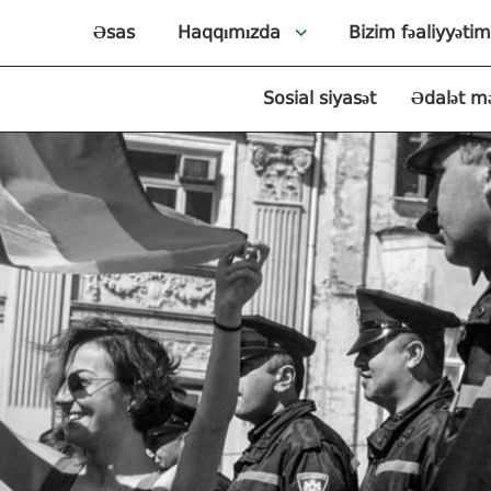
Əsas
Haqqımızda
Bizim fəaliyyətim
Sosial siyasət
Ədalət m