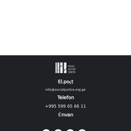
El.poçt
info@socialjustice.org.ge
Telefon
+995 599 65 66 11
Ünvan