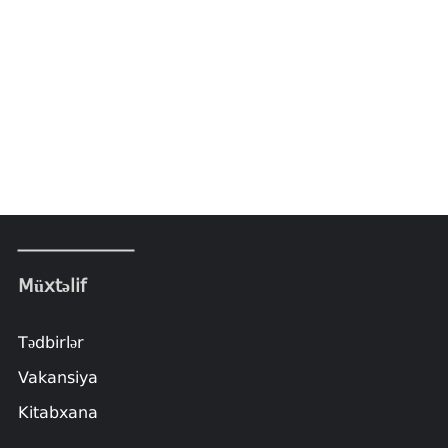
Müxtəlif
Tədbirlər
Vakansiya
Kitabxana