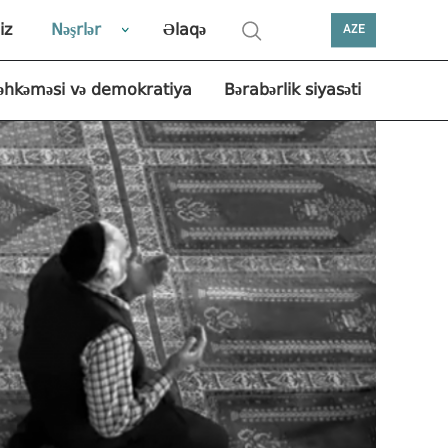
iz
Nəşrlər
Əlaqə
AZE
əhkəməsi və demokratiya
Bərabərlik siyasəti