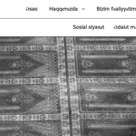
Əsas
Haqqımızda
Bizim fəaliyyətim
Sosial siyasət
Ədalət m