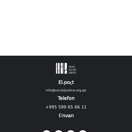
El.poçt
info@socialjustice.org.ge
Telefon
+995 599 65 66 11
Ünvan