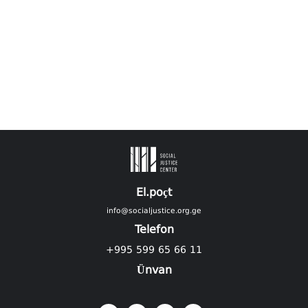
El.poçt
info@socialjustice.org.ge
Telefon
+995 599 65 66 11
Ünvan