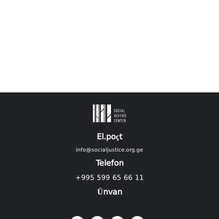
El.poçt
info@socialjustice.org.ge
Telefon
+995 599 65 66 11
Ünvan