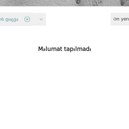
Ən yen
lik sektoru
ოს დაცვა
Məlumat tapılmadı