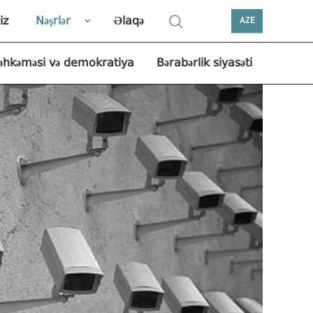
iz
Nəşrlər
Əlaqə
AZE
əhkəməsi və demokratiya
Bərabərlik siyasəti