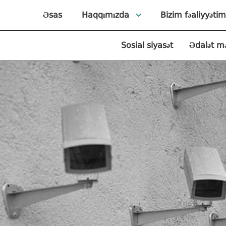
Əsas
Haqqımızda
Bizim fəaliyyətim
Sosial siyasət
Ədalət m