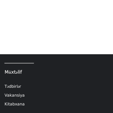
Müxtəlif
Tədbirlər
Vakansiya
Kitabxana