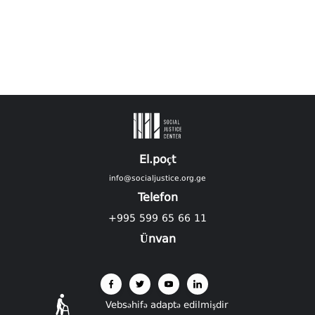
El.poçt
info@socialjustice.org.ge
Telefon
+995 599 65 66 11
Ünvan
Vebsəhifə adaptə edilmişdir