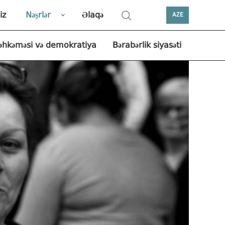
iz
Nəşrlər
Əlaqə
AZE
əhkəməsi və demokratiya
Bərabərlik siyasəti