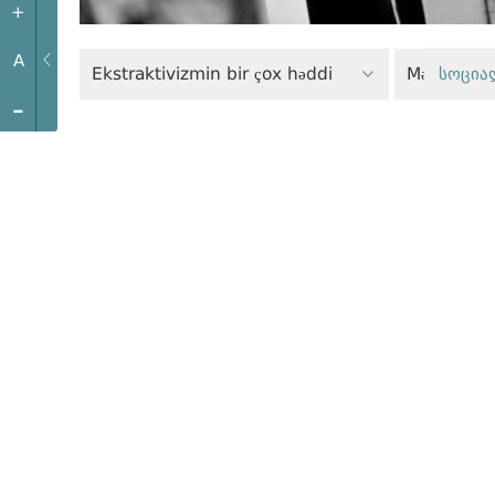
+
A
Ekstraktivizmin bir çox həddi
Məhkəmə s
სოცია
-