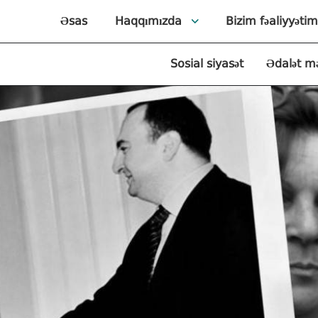
Əsas
Haqqımızda
Bizim fəaliyyətim
Sosial siyasət
Ədalət m