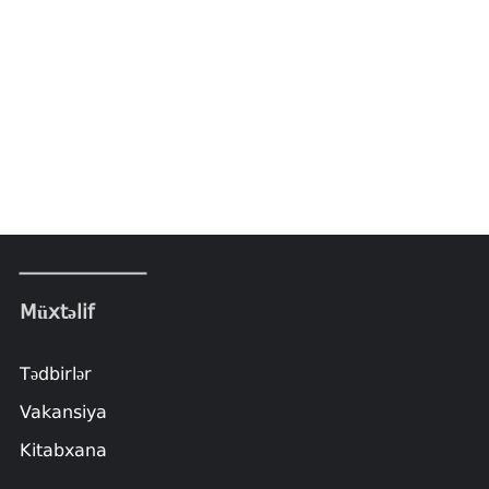
Müxtəlif
Tədbirlər
Vakansiya
Kitabxana