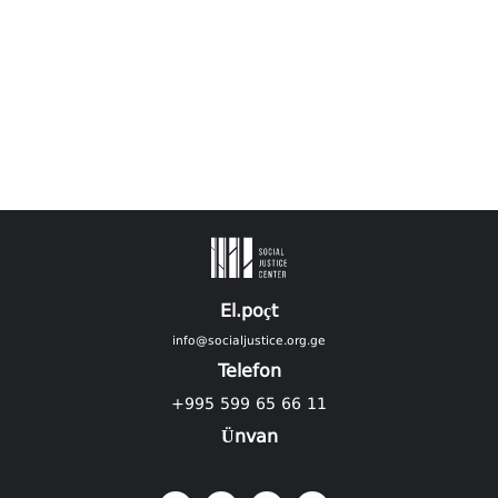
El.poçt
info@socialjustice.org.ge
Telefon
+995 599 65 66 11
Ünvan