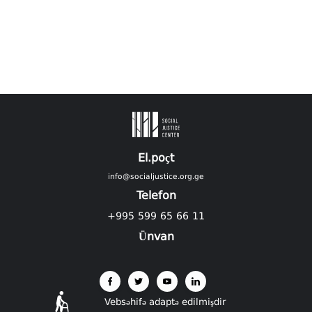
El.poçt
info@socialjustice.org.ge
Telefon
+995 599 65 66 11
Ünvan
Vebsəhifə adaptə edilmişdir