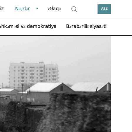
iz
Nəşrlər
Əlaqə
AZE
əhkəməsi və demokratiya
Bərabərlik siyasəti