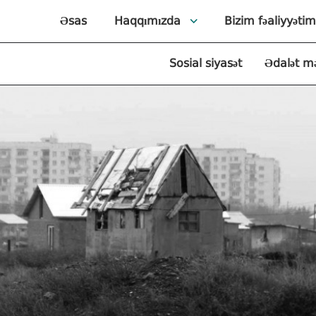
Əsas
Haqqımızda
Bizim fəaliyyətim
Sosial siyasət
Ədalət m