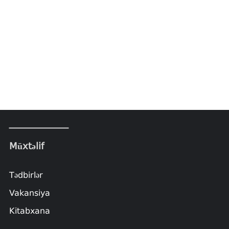
Müxtəlif
Tədbirlər
Vakansiya
Kitabxana