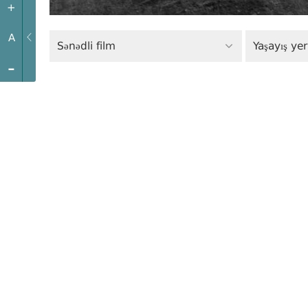
+
A
Sənədli film
Yaşayış ye
-