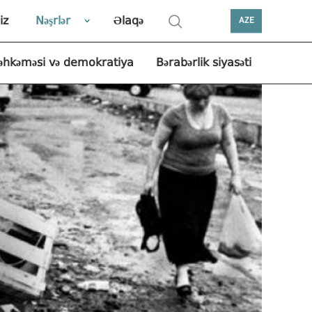
iz
Nəşrlər
Əlaqə
AZE
əhkəməsi və demokratiya
Bərabərlik siyasəti