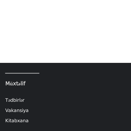
Müxtəlif
Tədbirlər
Vakansiya
Kitabxana