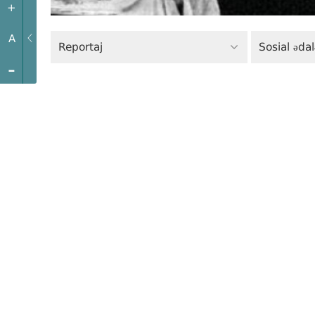
+
A
Reportaj
Sosial ədal
-