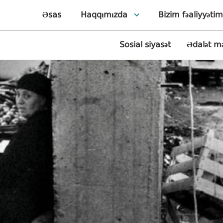
Əsas
Haqqımızda
Bizim fəaliyyətim
Sosial siyasət
Ədalət m