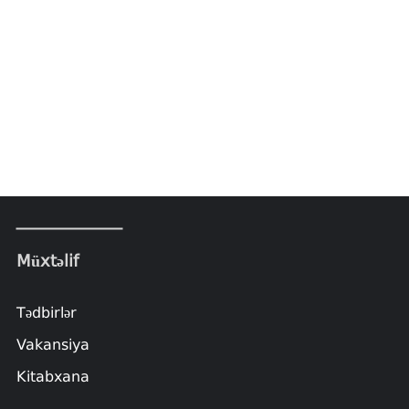
Müxtəlif
Tədbirlər
Vakansiya
Kitabxana