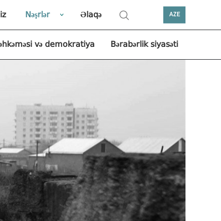
iz
Nəşrlər
Əlaqə
AZE
əhkəməsi və demokratiya
Bərabərlik siyasəti