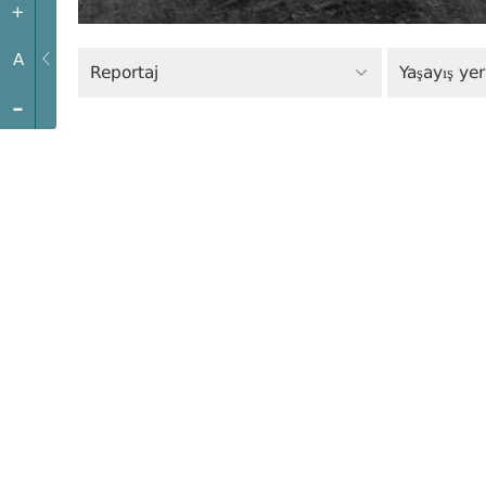
+
A
Reportaj
Yaşayış ye
-