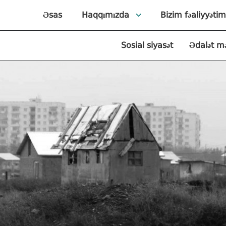
Əsas
Haqqımızda
Bizim fəaliyyətim
Sosial siyasət
Ədalət m