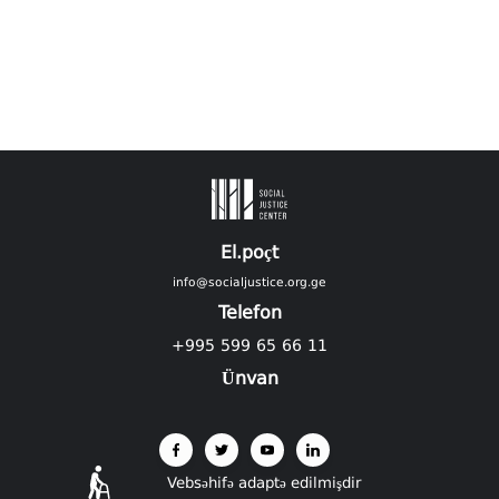
El.poçt
info@socialjustice.org.ge
Telefon
+995 599 65 66 11
Ünvan
Vebsəhifə adaptə edilmişdir