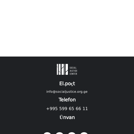
El.poçt
info@socialjustice.org.ge
Telefon
+995 599 65 66 11
Ünvan