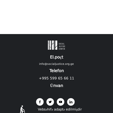
El.poçt
info@socialjustice.org.ge
Telefon
+995 599 65 66 11
Ünvan
Vebsəhifə adaptə edilmişdir