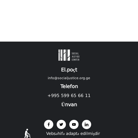
El.poçt
info@socialjustice.org.ge
Telefon
+995 599 65 66 11
Ünvan
Vebsəhifə adaptə edilmişdir