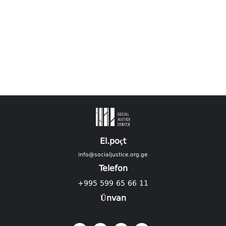
El.poçt
info@socialjustice.org.ge
Telefon
+995 599 65 66 11
Ünvan