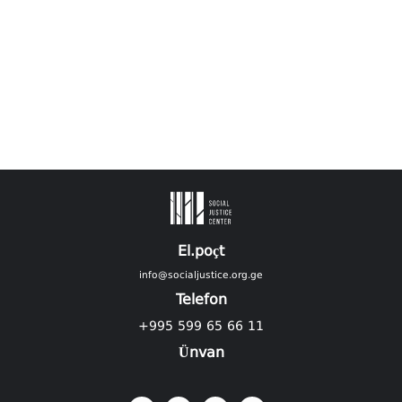
El.poçt
info@socialjustice.org.ge
Telefon
+995 599 65 66 11
Ünvan