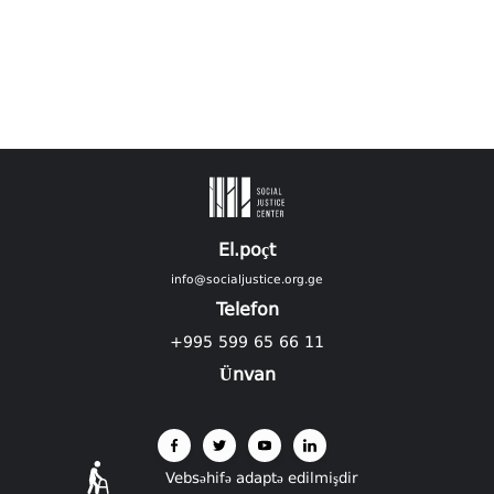
El.poçt
info@socialjustice.org.ge
Telefon
+995 599 65 66 11
Ünvan
Vebsəhifə adaptə edilmişdir