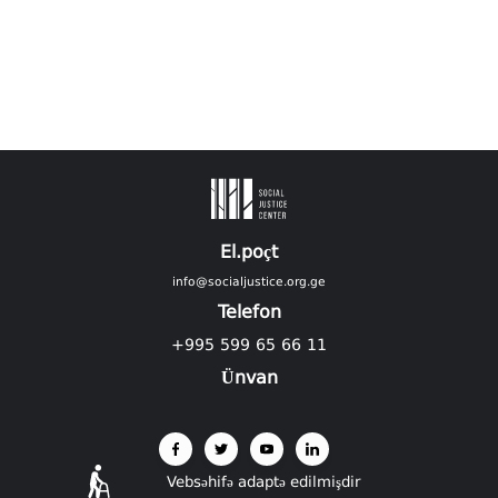
El.poçt
info@socialjustice.org.ge
Telefon
+995 599 65 66 11
Ünvan
Vebsəhifə adaptə edilmişdir