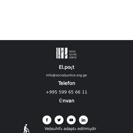
El.poçt
info@socialjustice.org.ge
Telefon
+995 599 65 66 11
Ünvan
Vebsəhifə adaptə edilmişdir