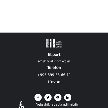
El.poçt
info@socialjustice.org.ge
Telefon
+995 599 65 66 11
Ünvan
Vebsəhifə adaptə edilmişdir