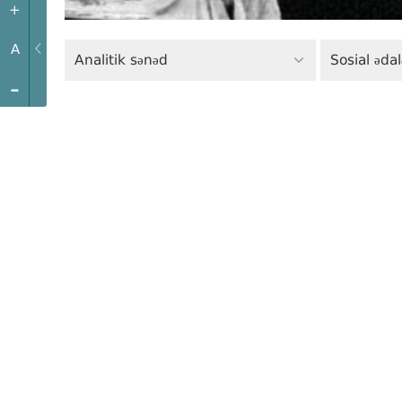
+
A
Analitik sənəd
Sosial ədal
-