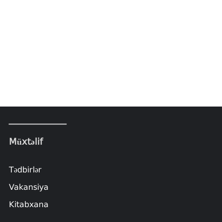
Müxtəlif
Tədbirlər
Vakansiya
Kitabxana