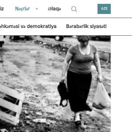
iz
Nəşrlər
Əlaqə
AZE
əhkəməsi və demokratiya
Bərabərlik siyasəti