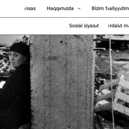
Əsas
Haqqımızda
Bizim fəaliyyətim
Sosial siyasət
Ədalət m