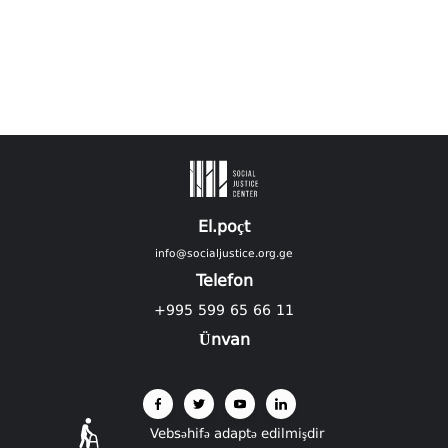
El.poçt
info@socialjustice.org.ge
Telefon
+995 599 65 66 11
Ünvan
Vebsəhifə adaptə edilmişdir