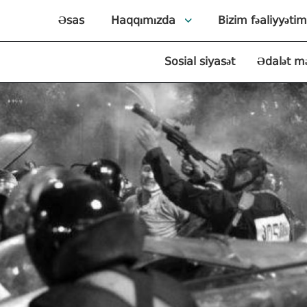
Əsas
Haqqımızda
Bizim fəaliyyətim
Sosial siyasət
Ədalət m