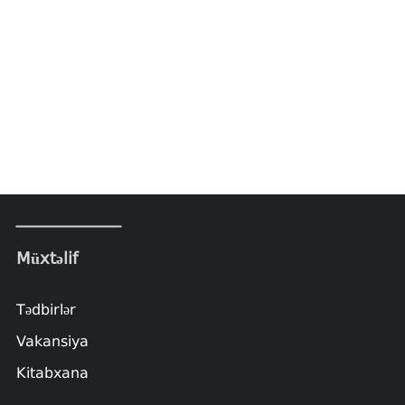
Müxtəlif
Tədbirlər
Vakansiya
Kitabxana