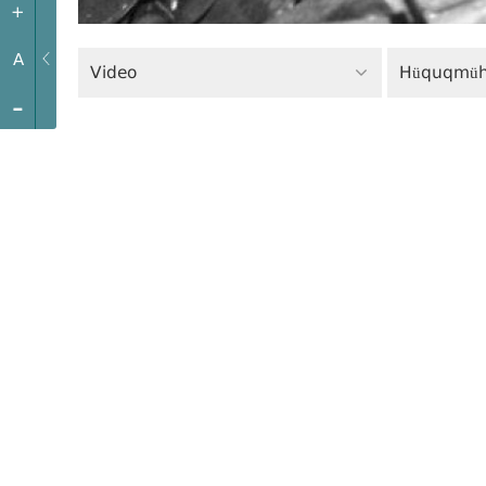
+
A
Video
Hüquqmüha
-