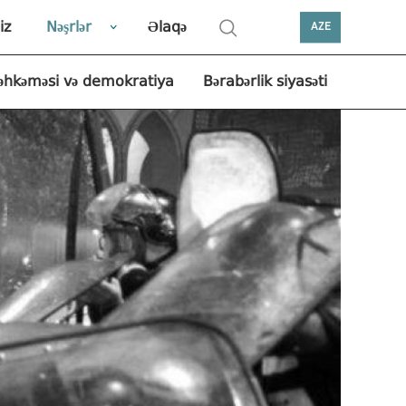
iz
Nəşrlər
Əlaqə
AZE
əhkəməsi və demokratiya
Bərabərlik siyasəti