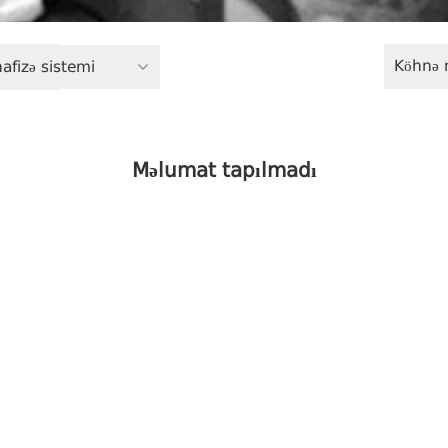
Köhnə 
fizə sistemi
Məlumat tapılmadı