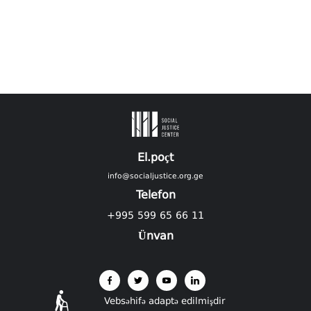
El.poçt
info@socialjustice.org.ge
Telefon
+995 599 65 66 11
Ünvan
Vebsəhifə adaptə edilmişdir