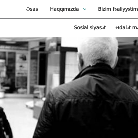
Əsas
Haqqımızda
Bizim fəaliyyətim
Sosial siyasət
Ədalət m