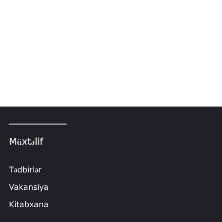
Müxtəlif
Tədbirlər
Vakansiya
Kitabxana