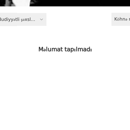
Köhnə 
Fiziki məhdudiyyətli şəxslərin hüquqları
Məlumat tapılmadı