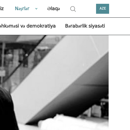
iz
Nəşrlər
Əlaqə
AZE
əhkəməsi və demokratiya
Bərabərlik siyasəti