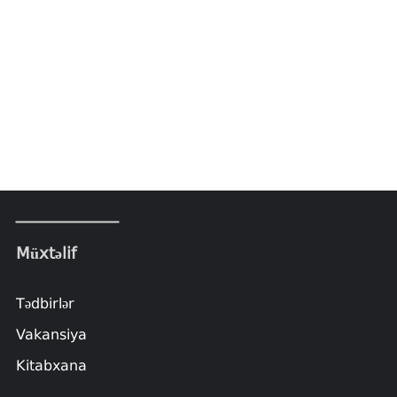
Müxtəlif
Tədbirlər
Vakansiya
Kitabxana