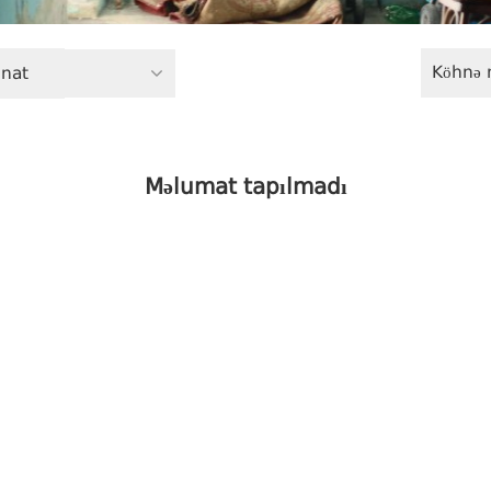
Köhnə 
inat
Məlumat tapılmadı