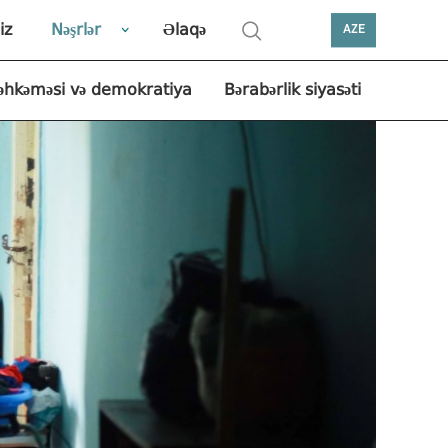
iz
Nəşrlər
Əlaqə
AZE
əhkəməsi və demokratiya
Bərabərlik siyasəti