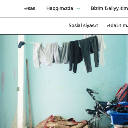
Əsas
Haqqımızda
Bizim fəaliyyətim
Sosial siyasət
Ədalət m