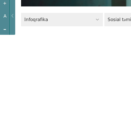
+
A
İnfoqrafika
Sosial təm
-