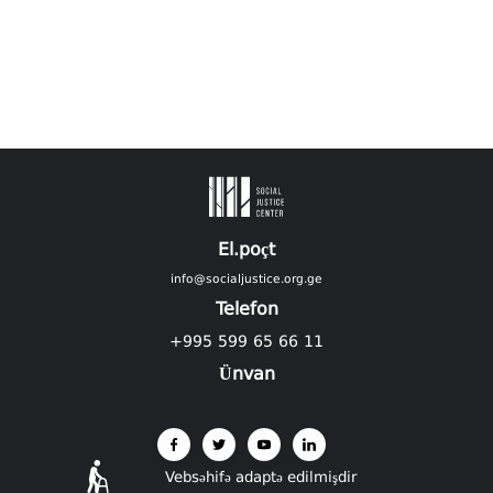
El.poçt
info@socialjustice.org.ge
Telefon
+995 599 65 66 11
Ünvan
Vebsəhifə adaptə edilmişdir