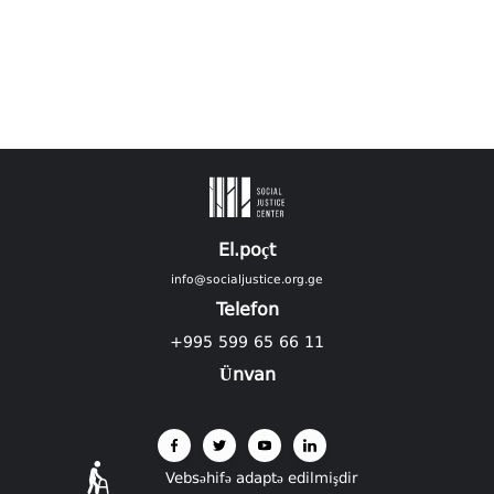
El.poçt
info@socialjustice.org.ge
Telefon
+995 599 65 66 11
Ünvan
Vebsəhifə adaptə edilmişdir