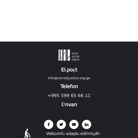
El.poçt
info@socialjustice.org.ge
Telefon
+995 599 65 66 11
Ünvan
Vebsəhifə adaptə edilmişdir