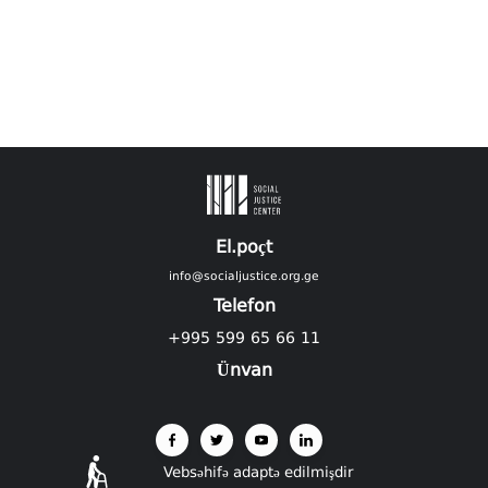
El.poçt
info@socialjustice.org.ge
Telefon
+995 599 65 66 11
Ünvan
Vebsəhifə adaptə edilmişdir