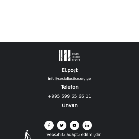
El.poçt
info@socialjustice.org.ge
Telefon
+995 599 65 66 11
Ünvan
Vebsəhifə adaptə edilmişdir