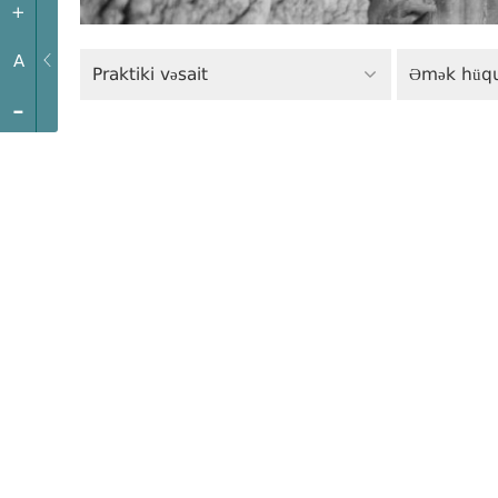
+
A
Praktiki vəsait
Əmək hüq
-