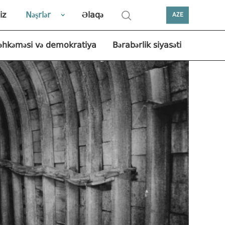
iz
Nəşrlər
Əlaqə
AZE
əhkəməsi və demokratiya
Bərabərlik siyasəti