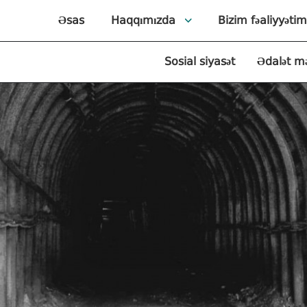
Əsas
Haqqımızda
Bizim fəaliyyətim
Sosial siyasət
Ədalət m