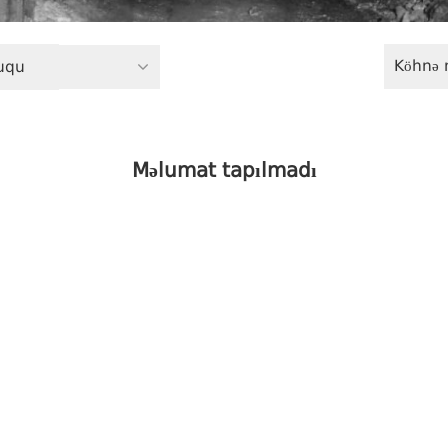
Köhnə 
uqu
Məlumat tapılmadı