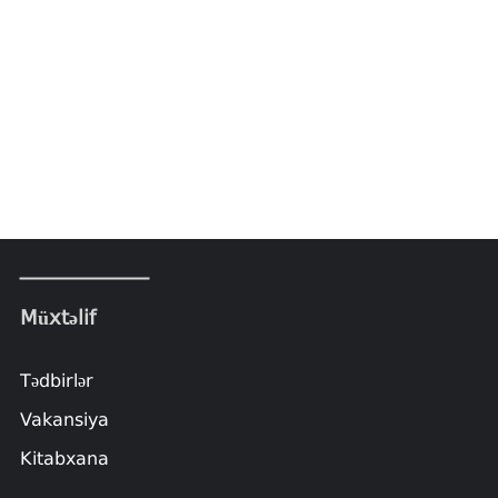
Müxtəlif
Tədbirlər
Vakansiya
Kitabxana