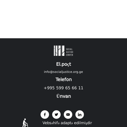
El.poçt
info@socialjustice.org.ge
Telefon
+995 599 65 66 11
Ünvan
Vebsəhifə adaptə edilmişdir