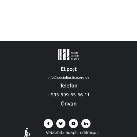
El.poçt
info@socialjustice.org.ge
Telefon
+995 599 65 66 11
Ünvan
Vebsəhifə adaptə edilmişdir