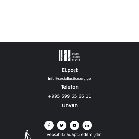
El.poçt
info@socialjustice.org.ge
Telefon
+995 599 65 66 11
Ünvan
Vebsəhifə adaptə edilmişdir