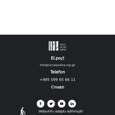
El.poçt
info@socialjustice.org.ge
Telefon
+995 599 65 66 11
Ünvan
Vebsəhifə adaptə edilmişdir