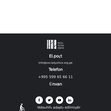
El.poçt
info@socialjustice.org.ge
Telefon
+995 599 65 66 11
Ünvan
Vebsəhifə adaptə edilmişdir